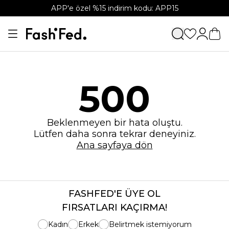
APP'e özel %15 indirim kodu: APP15
500
Beklenmeyen bir hata oluştu.
Lütfen daha sonra tekrar deneyiniz.
Ana sayfaya dön
FASHFED'E ÜYE OL
FIRSATLARI KAÇIRMA!
Kadın
Erkek
Belirtmek istemiyorum