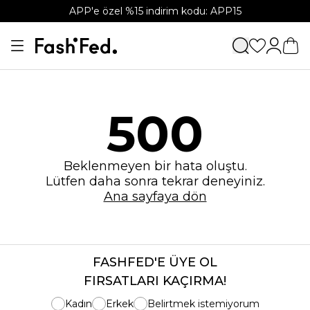
APP'e özel %15 indirim kodu: APP15
500
Beklenmeyen bir hata oluştu.
Lütfen daha sonra tekrar deneyiniz.
Ana sayfaya dön
FASHFED'E ÜYE OL
FIRSATLARI KAÇIRMA!
Kadın
Erkek
Belirtmek istemiyorum