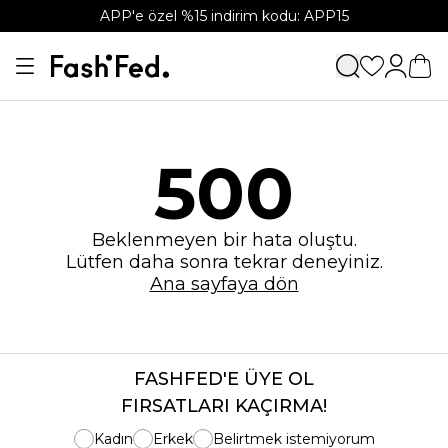
APP'e özel %15 indirim kodu: APP15
500
Beklenmeyen bir hata oluştu.
Lütfen daha sonra tekrar deneyiniz.
Ana sayfaya dön
FASHFED'E ÜYE OL
FIRSATLARI KAÇIRMA!
Kadın
Erkek
Belirtmek istemiyorum