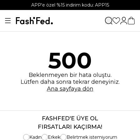
APP'e özel %15 indirim kodu: APP15
500
Beklenmeyen bir hata oluştu.
Lütfen daha sonra tekrar deneyiniz.
Ana sayfaya dön
FASHFED'E ÜYE OL
FIRSATLARI KAÇIRMA!
Kadın
Erkek
Belirtmek istemiyorum