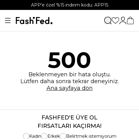
APP'e özel %15 indirim kodu: APP15
500
Beklenmeyen bir hata oluştu.
Lütfen daha sonra tekrar deneyiniz.
Ana sayfaya dön
FASHFED'E ÜYE OL
FIRSATLARI KAÇIRMA!
Kadın
Erkek
Belirtmek istemiyorum