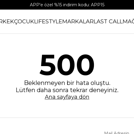
APP'e özel %15 indirim kodu: APP15
RKEK
ÇOCUK
LIFESTYLE
MARKALAR
LAST CALL
MA
500
Beklenmeyen bir hata oluştu.
Lütfen daha sonra tekrar deneyiniz.
Ana sayfaya dön
Mail Adresin