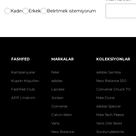
Kadın
Erkek
Belirtmek istemiyorum
FASHFED
MARKALAR
KOLEKSİYONLAR
Kampanyalar
Nike
adidas Samba
Kupon Koşulları
adidas
New Balance 530
FashFed Club
Lacoste
Converse Chuck 70
APP | İndirim
Jordan
Nike Dunk
Converse
adidas Spezial
Calvin Klein
Nike Tech Fleece
Vans
Vans Old Skool
New Balance
Sürdürülebilirlik