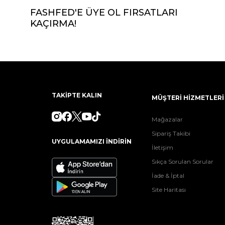
FASHFED'E ÜYE OL FIRSATLARI
KAÇIRMA!
TAKİPTE KALIN
MÜŞTERİ HİZMETLERİ
Mağazalar
Sipariş Takibi
UYGULAMAMIZI İNDİRİN
İletişim
Sıkça Sorulan Sorular
İade & İptal
Site Haritası