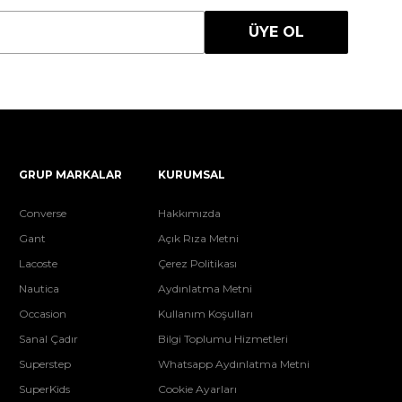
ÜYE OL
GRUP MARKALAR
KURUMSAL
Converse
Hakkımızda
Gant
Açık Rıza Metni
Lacoste
Çerez Politikası
Nautica
Aydınlatma Metni
Occasion
Kullanım Koşulları
Sanal Çadır
Bilgi Toplumu Hizmetleri
Superstep
Whatsapp Aydınlatma Metni
SuperKids
Cookie Ayarları