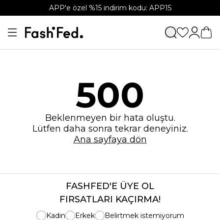
APP'e özel %15 indirim kodu: APP15
500
Beklenmeyen bir hata oluştu.
Lütfen daha sonra tekrar deneyiniz.
Ana sayfaya dön
FASHFED'E ÜYE OL
FIRSATLARI KAÇIRMA!
Kadın
Erkek
Belirtmek istemiyorum