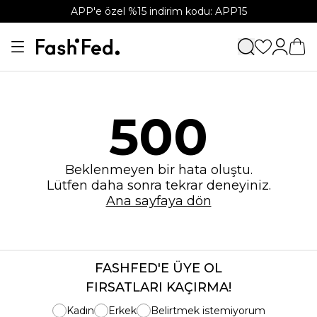
APP'e özel %15 indirim kodu: APP15
500
Beklenmeyen bir hata oluştu.
Lütfen daha sonra tekrar deneyiniz.
Ana sayfaya dön
FASHFED'E ÜYE OL
FIRSATLARI KAÇIRMA!
Kadın
Erkek
Belirtmek istemiyorum