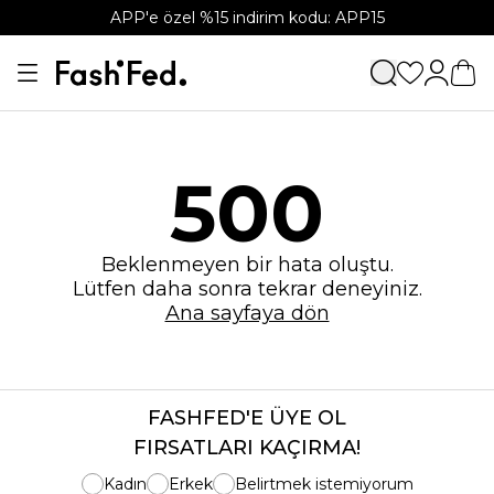
APP'e özel %15 indirim kodu: APP15
500
Beklenmeyen bir hata oluştu.
Lütfen daha sonra tekrar deneyiniz.
Ana sayfaya dön
FASHFED'E ÜYE OL
FIRSATLARI KAÇIRMA!
Kadın
Erkek
Belirtmek istemiyorum