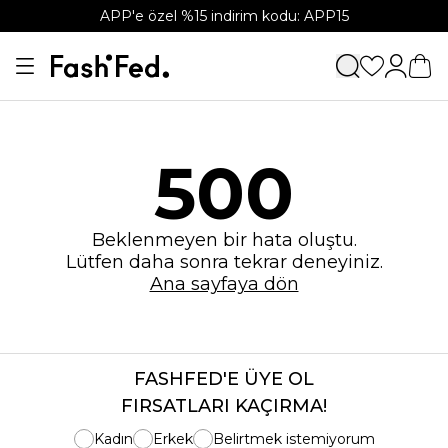
APP'e özel %15 indirim kodu: APP15
500
Beklenmeyen bir hata oluştu.
Lütfen daha sonra tekrar deneyiniz.
Ana sayfaya dön
FASHFED'E ÜYE OL
FIRSATLARI KAÇIRMA!
Kadın
Erkek
Belirtmek istemiyorum