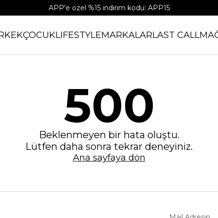
APP'e özel %15 indirim kodu: APP15
RKEK
ÇOCUK
LIFESTYLE
MARKALAR
LAST CALL
MA
500
Beklenmeyen bir hata oluştu.
Lütfen daha sonra tekrar deneyiniz.
Ana sayfaya dön
Mail Adresin