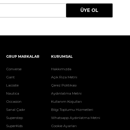
ÜYE OL
GRUP MARKALAR
KURUMSAL
Converse
Hakkımızda
Gant
Açık Rıza Metni
Lacoste
Çerez Politikası
Nautica
Aydınlatma Metni
Occasion
Kullanım Koşulları
Sanal Çadır
Bilgi Toplumu Hizmetleri
Superstep
Whatsapp Aydınlatma Metni
SuperKids
Cookie Ayarları