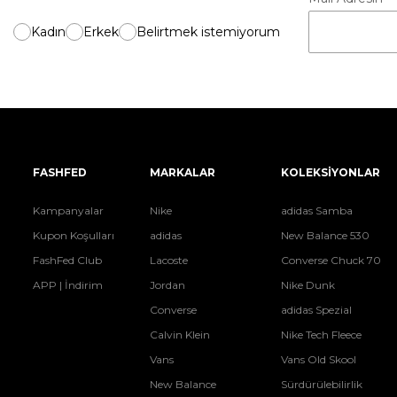
Kadın
Erkek
Belirtmek istemiyorum
FASHFED
MARKALAR
KOLEKSİYONLAR
Kampanyalar
Nike
adidas Samba
Kupon Koşulları
adidas
New Balance 530
FashFed Club
Lacoste
Converse Chuck 70
APP | İndirim
Jordan
Nike Dunk
Converse
adidas Spezial
Calvin Klein
Nike Tech Fleece
Vans
Vans Old Skool
New Balance
Sürdürülebilirlik