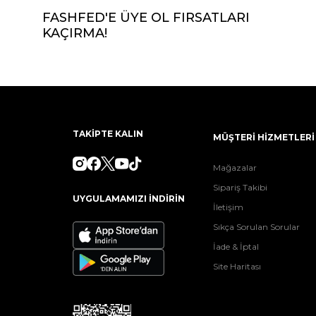
FASHFED'E ÜYE OL FIRSATLARI
KAÇIRMA!
TAKİPTE KALIN
MÜŞTERİ HİZMETLERİ
Mağazalar
Sipariş Takibi
UYGULAMAMIZI İNDİRİN
İletişim
Sıkça Sorulan Sorular
İade & İptal
Site Haritası