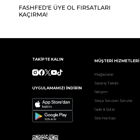
FASHFED'E ÜYE OL FIRSATLARI
KAÇIRMA!
TAKİPTE KALIN
MÜŞTERİ HİZMETLERİ
Mağazalar
Sipariş Takibi
UYGULAMAMIZI İNDİRİN
İletişim
Sıkça Sorulan Sorular
İade & İptal
Site Haritası