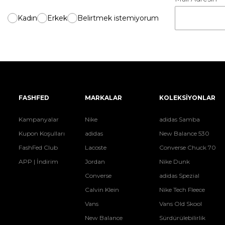
Kadın
Erkek
Belirtmek istemiyorum
FASHFED
MARKALAR
KOLEKSİYONLAR
Kampanyalar
Nike
adidas Samba
Kupon Koşulları
adidas
New Balance 530
FashFed Club
Lacoste
Converse Chuck 70
APP | İndirim
Jordan
Nike Dunk
Converse
adidas Spezial
Calvin Klein
Nike Tech Fleece
Vans
Vans Old Skool
New Balance
Sürdürülebilirlik