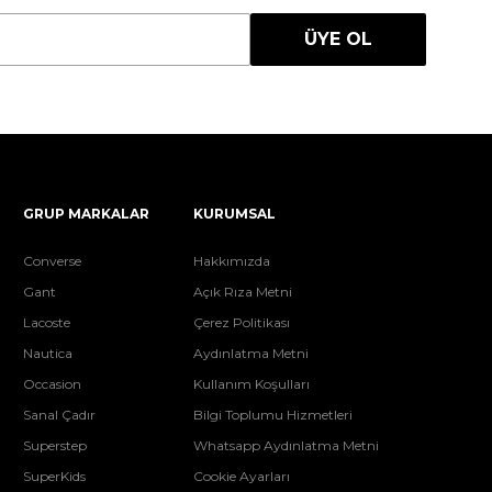
ÜYE OL
GRUP MARKALAR
KURUMSAL
Converse
Hakkımızda
Gant
Açık Rıza Metni
Lacoste
Çerez Politikası
Nautica
Aydınlatma Metni
Occasion
Kullanım Koşulları
Sanal Çadır
Bilgi Toplumu Hizmetleri
Superstep
Whatsapp Aydınlatma Metni
SuperKids
Cookie Ayarları