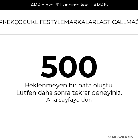
APP'e özel %15 indirim kodu: APP15
RKEK
ÇOCUK
LIFESTYLE
MARKALAR
LAST CALL
MA
500
Beklenmeyen bir hata oluştu.
Lütfen daha sonra tekrar deneyiniz.
Ana sayfaya dön
Mail Adresin