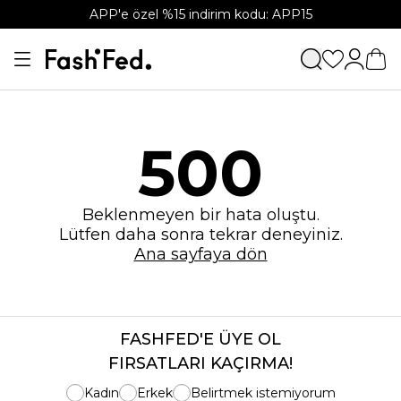
APP'e özel %15 indirim kodu: APP15
500
Beklenmeyen bir hata oluştu.
Lütfen daha sonra tekrar deneyiniz.
Ana sayfaya dön
FASHFED'E ÜYE OL
FIRSATLARI KAÇIRMA!
Kadın
Erkek
Belirtmek istemiyorum