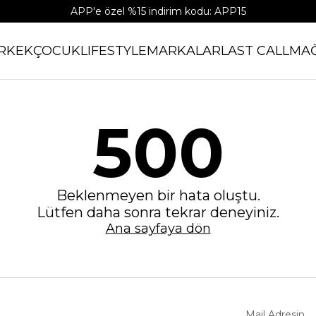
APP'e özel %15 indirim kodu: APP15
RKEK
ÇOCUK
LIFESTYLE
MARKALAR
LAST CALL
MA
500
Beklenmeyen bir hata oluştu.
Lütfen daha sonra tekrar deneyiniz.
Ana sayfaya dön
Mail Adresin