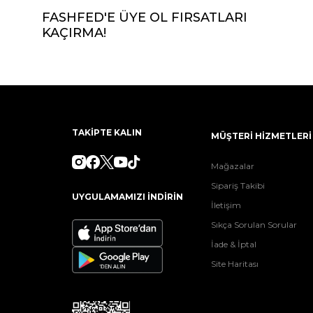
FASHFED'E ÜYE OL FIRSATLARI
KAÇIRMA!
TAKİPTE KALIN
MÜŞTERİ HİZMETLERİ
Mağazalar
Sipariş Takibi
UYGULAMAMIZI İNDİRİN
İletişim
Sıkça Sorulan Sorular
İade & İptal
Site Haritası