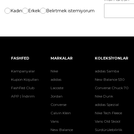
Kadın
Erkek
Belirtmek istemiyorum
FASHFED
MARKALAR
KOLEKSİYONLAR
Kampanyalar
Nike
adidas Samba
Kupon Koşulları
adidas
New Balance 530
FashFed Club
Lacoste
Converse Chuck 70
APP | İndirim
Jordan
Nike Dunk
Converse
adidas Spezial
Calvin Klein
Nike Tech Fleece
Vans
Vans Old Skool
New Balance
Sürdürülebilirlik