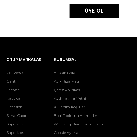
ÜYE OL
GRUP MARKALAR
KURUMSAL
Converse
Hakkımızda
Gant
Açık Rıza Metni
Lacoste
Çerez Politikası
Nautica
Aydınlatma Metni
Occasion
Kullanım Koşulları
Sanal Çadır
Bilgi Toplumu Hizmetleri
Superstep
Whatsapp Aydınlatma Metni
SuperKids
Cookie Ayarları