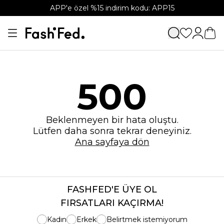
APP'e özel %15 indirim kodu: APP15
500
Beklenmeyen bir hata oluştu.
Lütfen daha sonra tekrar deneyiniz.
Ana sayfaya dön
FASHFED'E ÜYE OL
FIRSATLARI KAÇIRMA!
Kadın
Erkek
Belirtmek istemiyorum