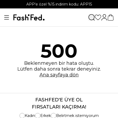
APP'e özel %15 indirim kodu: APP15
500
Beklenmeyen bir hata oluştu.
Lütfen daha sonra tekrar deneyiniz.
Ana sayfaya dön
FASHFED'E ÜYE OL
FIRSATLARI KAÇIRMA!
Kadın
Erkek
Belirtmek istemiyorum