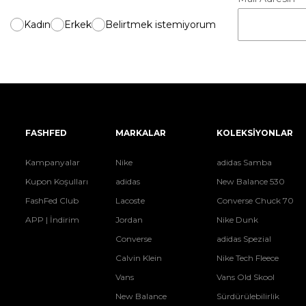
Kadın
Erkek
Belirtmek istemiyorum
FASHFED
MARKALAR
KOLEKSİYONLAR
Kampanyalar
Nike
adidas Samba
Kupon Koşulları
adidas
New Balance 530
FashFed Club
Lacoste
Converse Chuck 70
APP | İndirim
Jordan
Nike Dunk
Converse
adidas Spezial
Calvin Klein
Nike Tech Fleece
Vans
Vans Old Skool
New Balance
Sürdürülebilirlik