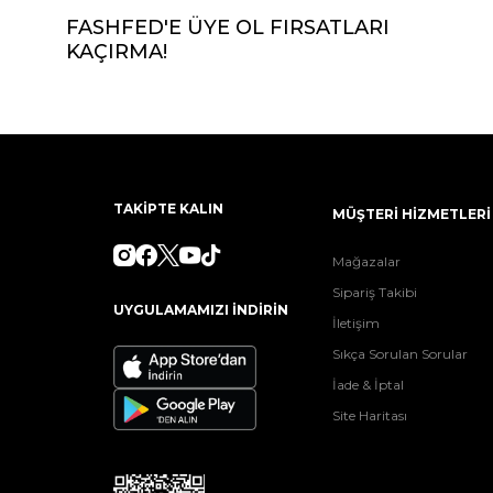
FASHFED'E ÜYE OL FIRSATLARI
KAÇIRMA!
TAKİPTE KALIN
MÜŞTERİ HİZMETLERİ
Mağazalar
Sipariş Takibi
UYGULAMAMIZI İNDİRİN
İletişim
Sıkça Sorulan Sorular
İade & İptal
Site Haritası