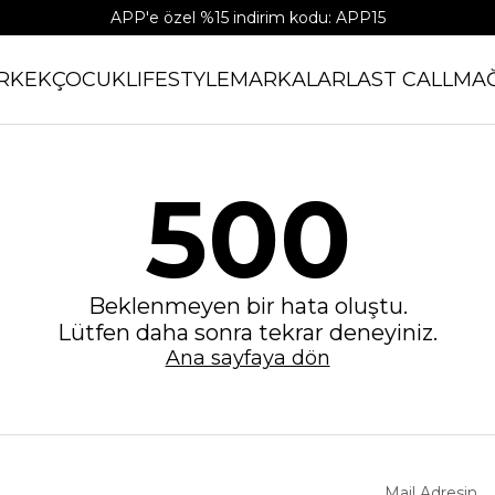
APP'e özel %15 indirim kodu: APP15
RKEK
ÇOCUK
LIFESTYLE
MARKALAR
LAST CALL
MA
500
Beklenmeyen bir hata oluştu.
Lütfen daha sonra tekrar deneyiniz.
Ana sayfaya dön
Mail Adresin