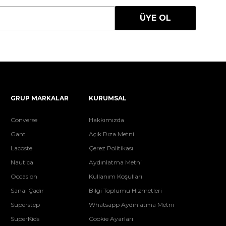
ÜYE OL
GRUP MARKALAR
KURUMSAL
Converse
Hakkımızda
Gant
Açık Rıza Metni
Lacoste
Çerez Politikası
Nautica
Aydınlatma Metni
Occasion
Kullanım Koşulları
Sanal Çadır
Bilgi Toplumu Hizmetleri
Superstep
Whatsapp Aydınlatma Metni
SuperKids
Cookie Ayarları