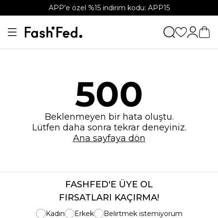
APP'e özel %15 indirim kodu: APP15
500
Beklenmeyen bir hata oluştu.
Lütfen daha sonra tekrar deneyiniz.
Ana sayfaya dön
FASHFED'E ÜYE OL
FIRSATLARI KAÇIRMA!
Kadın
Erkek
Belirtmek istemiyorum