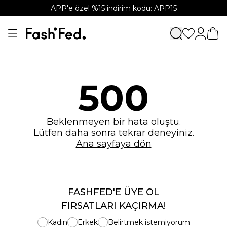
APP'e özel %15 indirim kodu: APP15
500
Beklenmeyen bir hata oluştu.
Lütfen daha sonra tekrar deneyiniz.
Ana sayfaya dön
FASHFED'E ÜYE OL
FIRSATLARI KAÇIRMA!
Kadın
Erkek
Belirtmek istemiyorum