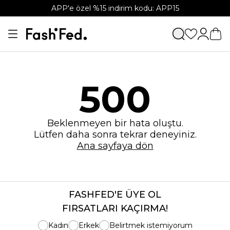
APP'e özel %15 indirim kodu: APP15
500
Beklenmeyen bir hata oluştu.
Lütfen daha sonra tekrar deneyiniz.
Ana sayfaya dön
FASHFED'E ÜYE OL
FIRSATLARI KAÇIRMA!
Kadın
Erkek
Belirtmek istemiyorum