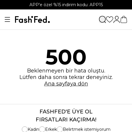
APP'e özel %15 indirim kodu: APP15
500
Beklenmeyen bir hata oluştu.
Lütfen daha sonra tekrar deneyiniz.
Ana sayfaya dön
FASHFED'E ÜYE OL
FIRSATLARI KAÇIRMA!
Kadın
Erkek
Belirtmek istemiyorum