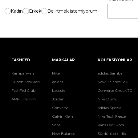
Kadın
Erkek
Belirtmek istemiyorum
FASHFED
MARKALAR
KOLEKSİYONLAR
Kampanyalar
Nike
adidas Samba
Kupon Koşulları
adidas
New Balance 530
FashFed Club
Lacoste
Converse Chuck 70
APP | İndirim
Jordan
Nike Dunk
Converse
adidas Spezial
Calvin Klein
Nike Tech Fleece
Vans
Vans Old Skool
New Balance
Sürdürülebilirlik