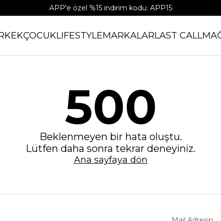
APP'e özel %15 indirim kodu: APP15
RKEK
ÇOCUK
LIFESTYLE
MARKALAR
LAST CALL
MA
500
Beklenmeyen bir hata oluştu.
Lütfen daha sonra tekrar deneyiniz.
Ana sayfaya dön
Mail Adresin