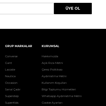
ÜYE OL
GRUP MARKALAR
KURUMSAL
Converse
Hakkımızda
Gant
Açık Rıza Metni
Lacoste
Çerez Politikası
Nautica
Aydınlatma Metni
Occasion
Kullanım Koşulları
Sanal Çadır
Bilgi Toplumu Hizmetleri
Superstep
Whatsapp Aydınlatma Metni
SuperKids
Cookie Ayarları