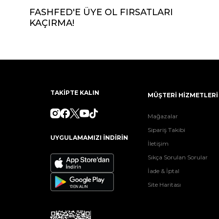
FASHFED'E ÜYE OL FIRSATLARI
KAÇIRMA!
TAKİPTE KALIN
MÜŞTERİ HİZMETLERİ
Mağazalar
Sipariş Takibi
UYGULAMAMIZI İNDİRİN
İletişim
Sıkça Sorulan Sorular
İade & İptal
Site Haritası