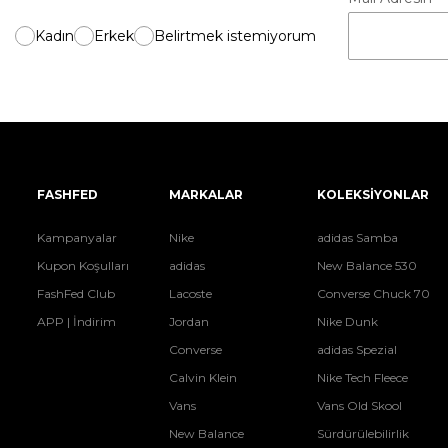
Kadın
Erkek
Belirtmek istemiyorum
FASHFED
MARKALAR
KOLEKSİYONLAR
Kampanyalar
Nike
adidas Samba
Kupon Koşulları
adidas
New Balance 530
FashFed Club
Lacoste
Converse Chuck 70
APP | İndirim
Jordan
Nike Dunk
Converse
adidas Spezial
Calvin Klein
Nike Tech Fleece
Vans
Vans Old Skool
New Balance
Sürdürülebilirlik