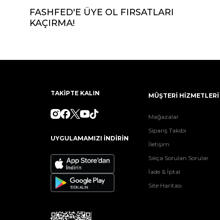
FASHFED'E ÜYE OL FIRSATLARI
KAÇIRMA!
TAKİPTE KALIN
MÜŞTERİ HİZMETLERİ
Mağazalar
Sipariş Takibi
UYGULAMAMIZI İNDİRİN
İletişim
Sıkça Sorulan Sorular
İade & İptal
Site Haritası