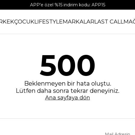
APP'e özel %15 indirim kodu: APP15
RKEK
ÇOCUK
LIFESTYLE
MARKALAR
LAST CALL
MA
500
Beklenmeyen bir hata oluştu.
Lütfen daha sonra tekrar deneyiniz.
Ana sayfaya dön
Mail Adresin