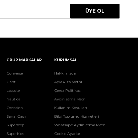
ÜYE OL
GRUP MARKALAR
KURUMSAL
Converse
Hakkımızda
Gant
Açık Rıza Metni
Lacoste
Çerez Politikası
Nautica
Aydınlatma Metni
Occasion
Kullanım Koşulları
Sanal Çadır
Bilgi Toplumu Hizmetleri
Superstep
Whatsapp Aydınlatma Metni
SuperKids
Cookie Ayarları