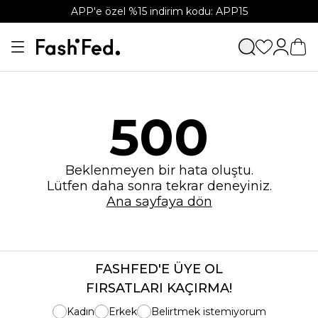
APP'e özel %15 indirim kodu: APP15
500
Beklenmeyen bir hata oluştu.
Lütfen daha sonra tekrar deneyiniz.
Ana sayfaya dön
FASHFED'E ÜYE OL
FIRSATLARI KAÇIRMA!
Kadın
Erkek
Belirtmek istemiyorum