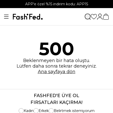
APP'e özel %15 indirim kodu: APP15
500
Beklenmeyen bir hata oluştu.
Lütfen daha sonra tekrar deneyiniz.
Ana sayfaya dön
FASHFED'E ÜYE OL
FIRSATLARI KAÇIRMA!
Kadın
Erkek
Belirtmek istemiyorum