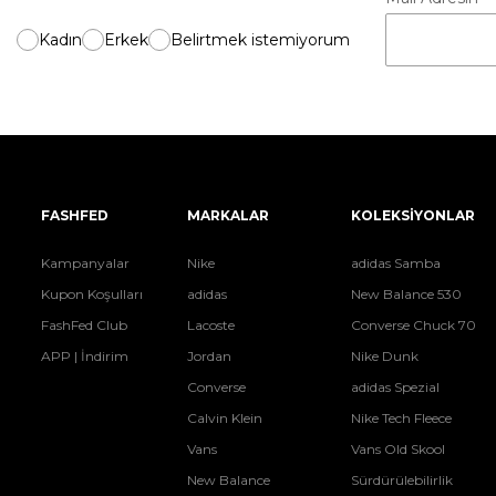
Kadın
Erkek
Belirtmek istemiyorum
FASHFED
MARKALAR
KOLEKSİYONLAR
Kampanyalar
Nike
adidas Samba
Kupon Koşulları
adidas
New Balance 530
FashFed Club
Lacoste
Converse Chuck 70
APP | İndirim
Jordan
Nike Dunk
Converse
adidas Spezial
Calvin Klein
Nike Tech Fleece
Vans
Vans Old Skool
New Balance
Sürdürülebilirlik