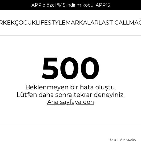
APP'e özel %15 indirim kodu: APP15
RKEK
ÇOCUK
LIFESTYLE
MARKALAR
LAST CALL
MA
500
Beklenmeyen bir hata oluştu.
Lütfen daha sonra tekrar deneyiniz.
Ana sayfaya dön
Mail Adresin