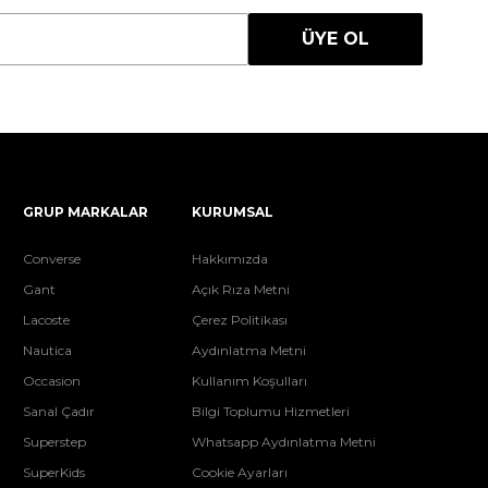
ÜYE OL
GRUP MARKALAR
KURUMSAL
Converse
Hakkımızda
Gant
Açık Rıza Metni
Lacoste
Çerez Politikası
Nautica
Aydınlatma Metni
Occasion
Kullanım Koşulları
Sanal Çadır
Bilgi Toplumu Hizmetleri
Superstep
Whatsapp Aydınlatma Metni
SuperKids
Cookie Ayarları