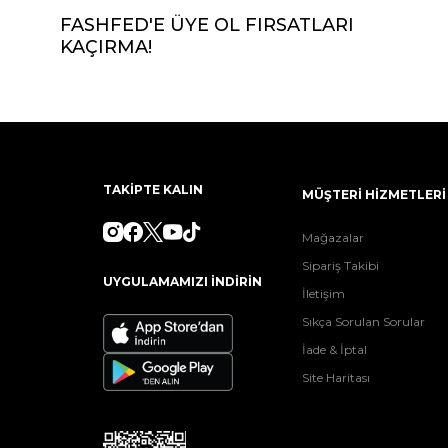
FASHFED'E ÜYE OL FIRSATLARI
KAÇIRMA!
TAKİPTE KALIN
MÜŞTERİ HİZMETLERİ
Mağazalar
Sipariş Takibi
UYGULAMAMIZI İNDİRİN
İletişim
Sıkça Sorulan Sorular
İade & İptal
Site Haritası