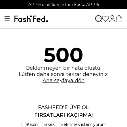
APP'e özel %15 indirim kodu: APP15
500
Beklenmeyen bir hata oluştu.
Lütfen daha sonra tekrar deneyiniz.
Ana sayfaya dön
FASHFED'E ÜYE OL
FIRSATLARI KAÇIRMA!
Kadın
Erkek
Belirtmek istemiyorum