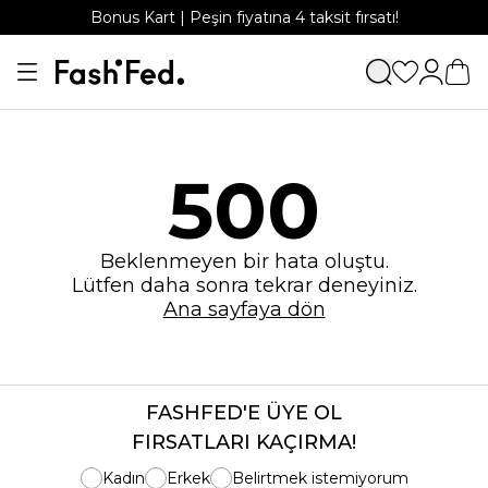
Bonus Kart | Peşin fiyatına 4 taksit fırsatı!
500
Beklenmeyen bir hata oluştu.
Lütfen daha sonra tekrar deneyiniz.
Ana sayfaya dön
FASHFED'E ÜYE OL
FIRSATLARI KAÇIRMA!
Kadın
Erkek
Belirtmek istemiyorum