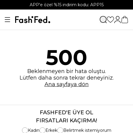
APP'e özel %15 indirim kodu: APP15
500
Beklenmeyen bir hata oluştu.
Lütfen daha sonra tekrar deneyiniz.
Ana sayfaya dön
FASHFED'E ÜYE OL
FIRSATLARI KAÇIRMA!
Kadın
Erkek
Belirtmek istemiyorum