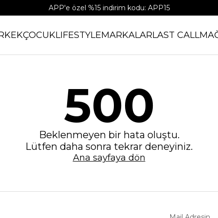
APP'e özel %15 indirim kodu: APP15
RKEK
ÇOCUK
LIFESTYLE
MARKALAR
LAST CALL
MA
500
Beklenmeyen bir hata oluştu.
Lütfen daha sonra tekrar deneyiniz.
Ana sayfaya dön
Mail Adresin