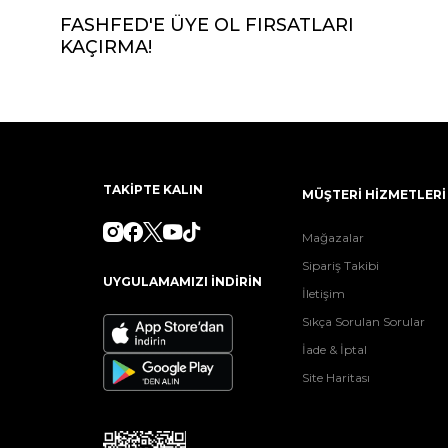
FASHFED'E ÜYE OL FIRSATLARI
KAÇIRMA!
TAKİPTE KALIN
MÜŞTERİ HİZMETLERİ
Mağazalar
Sipariş Takibi
UYGULAMAMIZI İNDİRİN
İletişim
Sıkça Sorulan Sorular
İade & İptal
Site Haritası