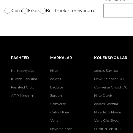
Kadın
Erkek
Belirtmek istemiyorum
FASHFED
MARKALAR
KOLEKSİYONLAR
Kampanyalar
Nike
adidas Samba
Kupon Koşulları
adidas
New Balance 530
FashFed Club
Lacoste
Converse Chuck 70
APP | İndirim
Jordan
Nike Dunk
Converse
adidas Spezial
Calvin Klein
Nike Tech Fleece
Vans
Vans Old Skool
New Balance
Sürdürülebilirlik