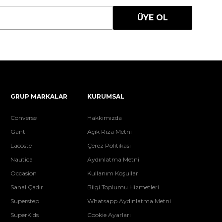
ÜYE OL
GRUP MARKALAR
KURUMSAL
Converse
Hakkımızda
Gant
Açık Rıza Metni
Lacoste
Çerez Politikası
Nautica
Aydınlatma Metni
Occasion
Kullanım Koşulları
Sanal Çadır
Bilgi Toplumu Hizmetleri
Superstep
Whatsapp Aydınlatma Metni
SuperKids
Cookie Ayarları