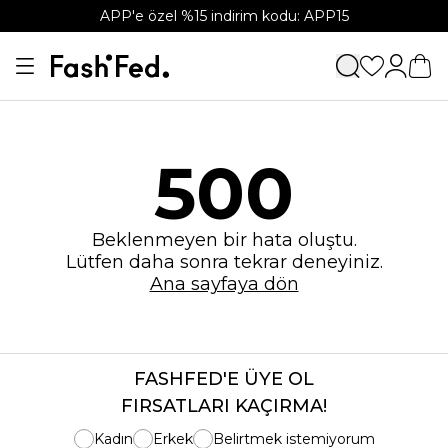
APP'e özel %15 indirim kodu: APP15
500
Beklenmeyen bir hata oluştu.
Lütfen daha sonra tekrar deneyiniz.
Ana sayfaya dön
FASHFED'E ÜYE OL
FIRSATLARI KAÇIRMA!
Kadın
Erkek
Belirtmek istemiyorum