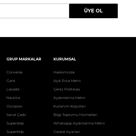
ÜYE OL
GRUP MARKALAR
KURUMSAL
Converse
Hakkımızda
Gant
Açık Rıza Metni
Lacoste
Çerez Politikası
Nautica
Aydınlatma Metni
Occasion
Kullanım Koşulları
Sanal Çadır
Bilgi Toplumu Hizmetleri
Superstep
Whatsapp Aydınlatma Metni
SuperKids
Cookie Ayarları