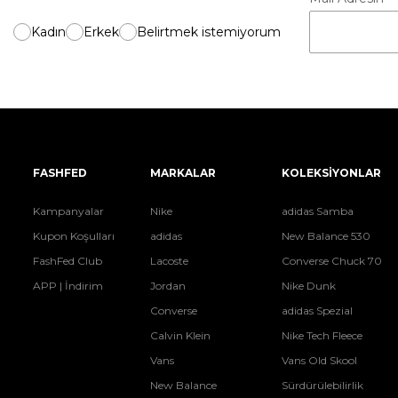
Kadın
Erkek
Belirtmek istemiyorum
FASHFED
MARKALAR
KOLEKSİYONLAR
Kampanyalar
Nike
adidas Samba
Kupon Koşulları
adidas
New Balance 530
FashFed Club
Lacoste
Converse Chuck 70
APP | İndirim
Jordan
Nike Dunk
Converse
adidas Spezial
Calvin Klein
Nike Tech Fleece
Vans
Vans Old Skool
New Balance
Sürdürülebilirlik