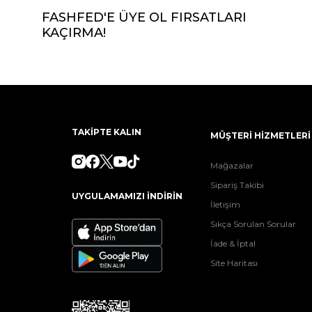
FASHFED'E ÜYE OL FIRSATLARI
KAÇIRMA!
TAKİPTE KALIN
MÜŞTERİ HİZMETLERİ
Mağazalar
Sipariş Takibi
UYGULAMAMIZI İNDİRİN
İletişim
Sıkça Sorulan Sorular
İade & İptal
Site Haritası