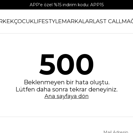
APP'e özel %15 indirim kodu: APP15
RKEK
ÇOCUK
LIFESTYLE
MARKALAR
LAST CALL
MA
500
Beklenmeyen bir hata oluştu.
Lütfen daha sonra tekrar deneyiniz.
Ana sayfaya dön
Mail Adresin