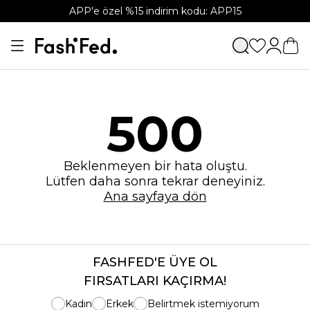
APP'e özel %15 indirim kodu: APP15
500
Beklenmeyen bir hata oluştu.
Lütfen daha sonra tekrar deneyiniz.
Ana sayfaya dön
FASHFED'E ÜYE OL
FIRSATLARI KAÇIRMA!
Kadın
Erkek
Belirtmek istemiyorum