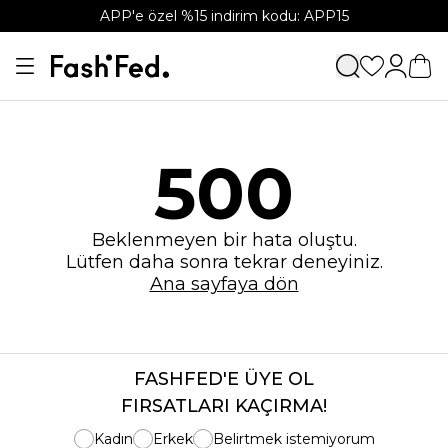
APP'e özel %15 indirim kodu: APP15
500
Beklenmeyen bir hata oluştu.
Lütfen daha sonra tekrar deneyiniz.
Ana sayfaya dön
FASHFED'E ÜYE OL
FIRSATLARI KAÇIRMA!
Kadın
Erkek
Belirtmek istemiyorum