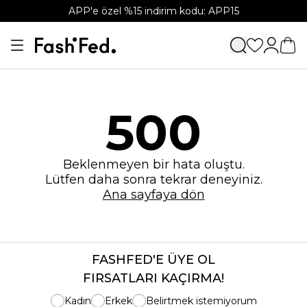
APP'e özel %15 indirim kodu: APP15
500
Beklenmeyen bir hata oluştu.
Lütfen daha sonra tekrar deneyiniz.
Ana sayfaya dön
FASHFED'E ÜYE OL
FIRSATLARI KAÇIRMA!
Kadın
Erkek
Belirtmek istemiyorum