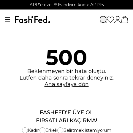
APP'e özel %15 indirim kodu: APP15
500
Beklenmeyen bir hata oluştu.
Lütfen daha sonra tekrar deneyiniz.
Ana sayfaya dön
FASHFED'E ÜYE OL
FIRSATLARI KAÇIRMA!
Kadın
Erkek
Belirtmek istemiyorum