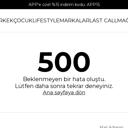
APP'e özel %15 indirim kodu: APP15
RKEK
ÇOCUK
LIFESTYLE
MARKALAR
LAST CALL
MA
500
Beklenmeyen bir hata oluştu.
Lütfen daha sonra tekrar deneyiniz.
Ana sayfaya dön
Mail Adresin