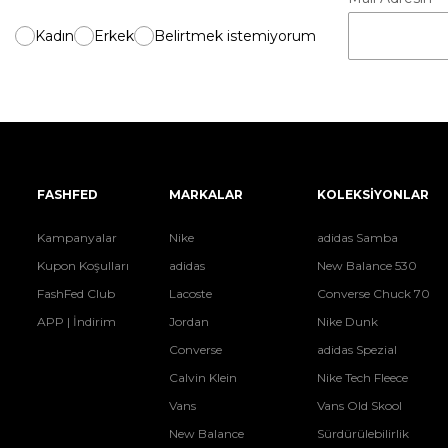
Kadın
Erkek
Belirtmek istemiyorum
FASHFED
MARKALAR
KOLEKSİYONLAR
Kampanyalar
Nike
adidas Samba
Kupon Koşulları
adidas
New Balance 530
FashFed Club
Lacoste
Converse Chuck 70
APP | İndirim
Jordan
Nike Dunk
Converse
adidas Spezial
Calvin Klein
Nike Tech Fleece
Vans
Vans Old Skool
New Balance
Sürdürülebilirlik