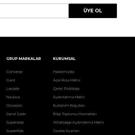
ÜYE OL
GRUP MARKALAR
KURUMSAL
Converse
Hakkımızda
Gant
Açık Rıza Metni
Lacoste
Çerez Politikası
Nautica
Aydınlatma Metni
Occasion
Kullanım Koşulları
Sanal Çadır
Bilgi Toplumu Hizmetleri
Superstep
Whatsapp Aydınlatma Metni
SuperKids
Cookie Ayarları