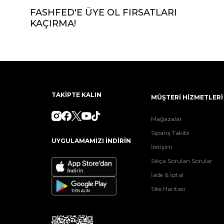
FASHFED'E ÜYE OL FIRSATLARI
KAÇIRMA!
TAKİPTE KALIN
MÜŞTERİ HİZMETLERİ
Mağazalar
Sipariş Takibi
UYGULAMAMIZI İNDİRİN
İletişim
Sıkça Sorulan Sorular
İade & İptal
Site Haritası