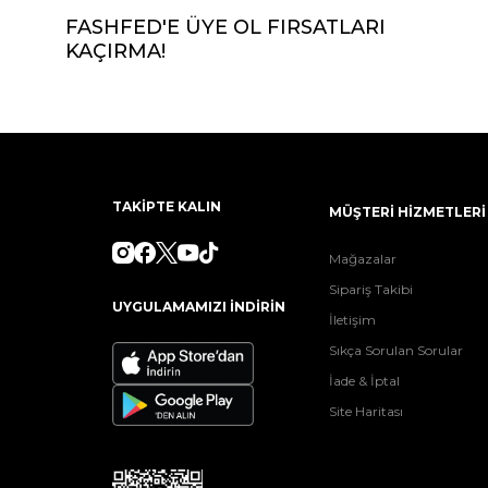
FASHFED'E ÜYE OL FIRSATLARI
KAÇIRMA!
TAKİPTE KALIN
MÜŞTERİ HİZMETLERİ
Mağazalar
Sipariş Takibi
UYGULAMAMIZI İNDİRİN
İletişim
Sıkça Sorulan Sorular
İade & İptal
Site Haritası