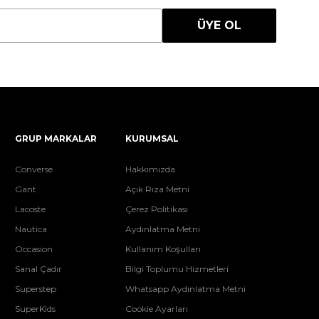
ÜYE OL
GRUP MARKALAR
KURUMSAL
Converse
Hakkımızda
Gant
Açık Rıza Metni
Lacoste
Çerez Politikası
Nautica
Aydınlatma Metni
Occasion
Kullanım Koşulları
Sanal Çadır
Bilgi Toplumu Hizmetleri
Superstep
Whatsapp Aydınlatma Metni
SuperKids
Cookie Ayarları