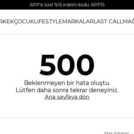
APP'e özel %15 indirim kodu: APP15
RKEK
ÇOCUK
LIFESTYLE
MARKALAR
LAST CALL
MA
500
Beklenmeyen bir hata oluştu.
Lütfen daha sonra tekrar deneyiniz.
Ana sayfaya dön
Mail Adresin