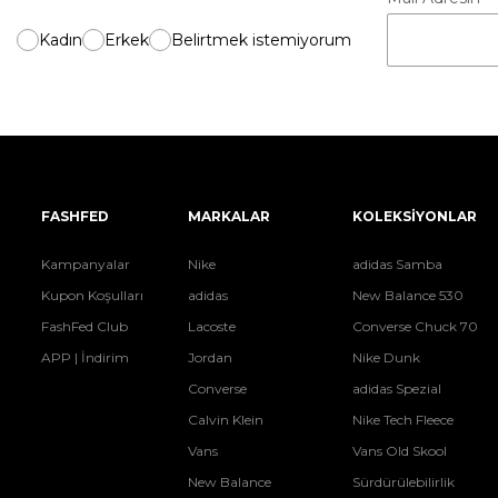
Kadın
Erkek
Belirtmek istemiyorum
FASHFED
MARKALAR
KOLEKSİYONLAR
Kampanyalar
Nike
adidas Samba
Kupon Koşulları
adidas
New Balance 530
FashFed Club
Lacoste
Converse Chuck 70
APP | İndirim
Jordan
Nike Dunk
Converse
adidas Spezial
Calvin Klein
Nike Tech Fleece
Vans
Vans Old Skool
New Balance
Sürdürülebilirlik