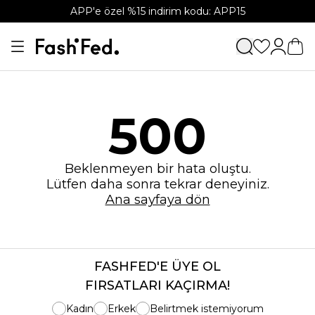
APP'e özel %15 indirim kodu: APP15
500
Beklenmeyen bir hata oluştu.
Lütfen daha sonra tekrar deneyiniz.
Ana sayfaya dön
FASHFED'E ÜYE OL
FIRSATLARI KAÇIRMA!
Kadın
Erkek
Belirtmek istemiyorum