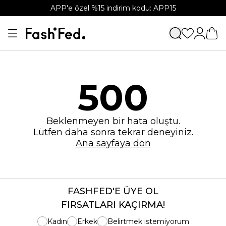
APP'e özel %15 indirim kodu: APP15
500
Beklenmeyen bir hata oluştu.
Lütfen daha sonra tekrar deneyiniz.
Ana sayfaya dön
FASHFED'E ÜYE OL
FIRSATLARI KAÇIRMA!
Kadın
Erkek
Belirtmek istemiyorum