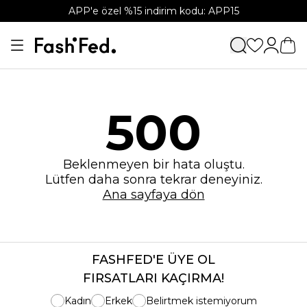
APP'e özel %15 indirim kodu: APP15
500
Beklenmeyen bir hata oluştu.
Lütfen daha sonra tekrar deneyiniz.
Ana sayfaya dön
FASHFED'E ÜYE OL
FIRSATLARI KAÇIRMA!
Kadın
Erkek
Belirtmek istemiyorum