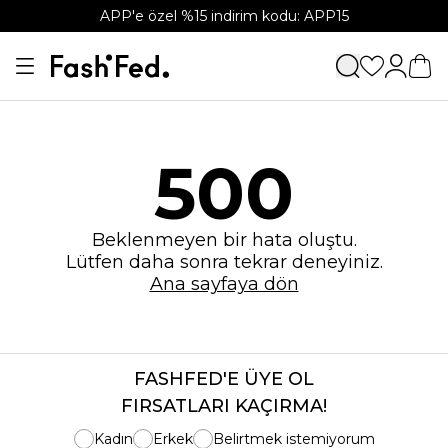
APP'e özel %15 indirim kodu: APP15
500
Beklenmeyen bir hata oluştu.
Lütfen daha sonra tekrar deneyiniz.
Ana sayfaya dön
FASHFED'E ÜYE OL
FIRSATLARI KAÇIRMA!
Kadın
Erkek
Belirtmek istemiyorum