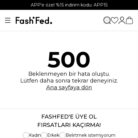
APP'e özel %15 indirim kodu: APP15
500
Beklenmeyen bir hata oluştu.
Lütfen daha sonra tekrar deneyiniz.
Ana sayfaya dön
FASHFED'E ÜYE OL
FIRSATLARI KAÇIRMA!
Kadın
Erkek
Belirtmek istemiyorum