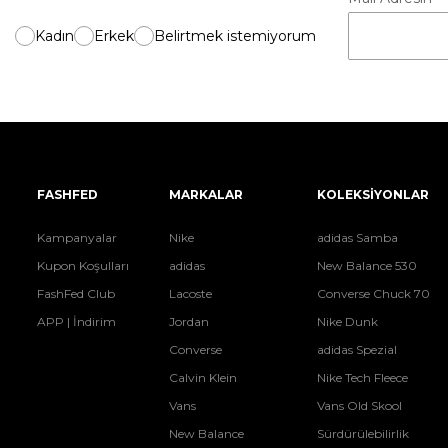
Kadın
Erkek
Belirtmek istemiyorum
FASHFED
MARKALAR
KOLEKSİYONLAR
Kampanyalar
Nike
adidas Samba
Kupon Koşulları
adidas
New Balance 530
FashFed Club
Lacoste
Converse Chuck 70
APP | İndirim
Jordan
Nike Dunk
Converse
adidas Spezial
Calvin Klein
Nike Tech Fleece
Vans
Vans Old Skool
New Balance
Sürdürülebilirlik