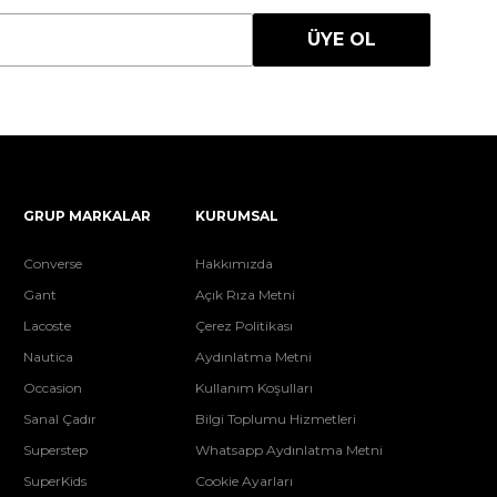
ÜYE OL
GRUP MARKALAR
KURUMSAL
Converse
Hakkımızda
Gant
Açık Rıza Metni
Lacoste
Çerez Politikası
Nautica
Aydınlatma Metni
Occasion
Kullanım Koşulları
Sanal Çadır
Bilgi Toplumu Hizmetleri
Superstep
Whatsapp Aydınlatma Metni
SuperKids
Cookie Ayarları