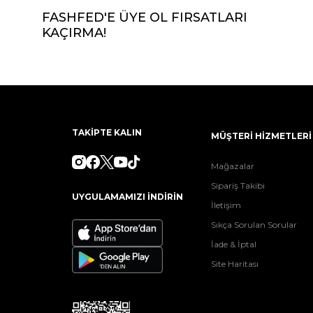
FASHFED'E ÜYE OL FIRSATLARI
KAÇIRMA!
TAKİPTE KALIN
MÜŞTERİ HİZMETLERİ
Mağazalar
Sipariş Takibi
UYGULAMAMIZI İNDİRİN
İletişim
Sıkça Sorulan Sorular
İade & İptal
Site Haritası