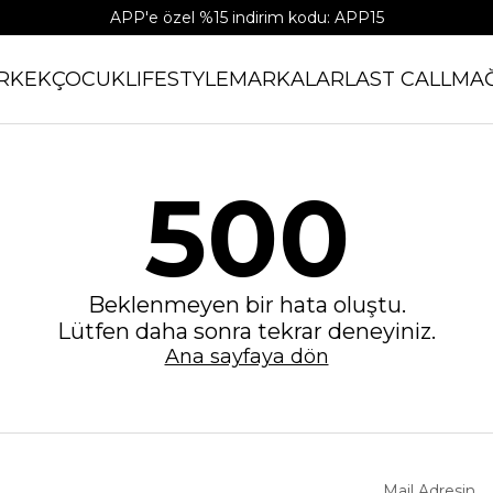
APP'e özel %15 indirim kodu: APP15
RKEK
ÇOCUK
LIFESTYLE
MARKALAR
LAST CALL
MA
500
Beklenmeyen bir hata oluştu.
Lütfen daha sonra tekrar deneyiniz.
Ana sayfaya dön
Mail Adresin