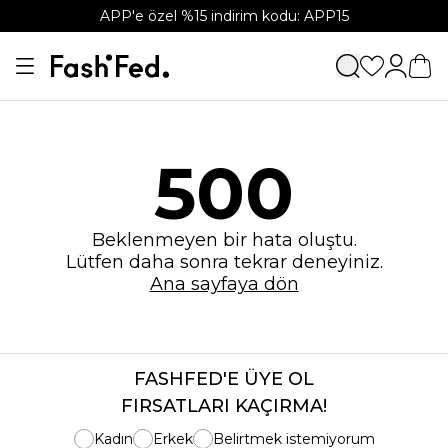
APP'e özel %15 indirim kodu: APP15
500
Beklenmeyen bir hata oluştu.
Lütfen daha sonra tekrar deneyiniz.
Ana sayfaya dön
FASHFED'E ÜYE OL
FIRSATLARI KAÇIRMA!
Kadın
Erkek
Belirtmek istemiyorum