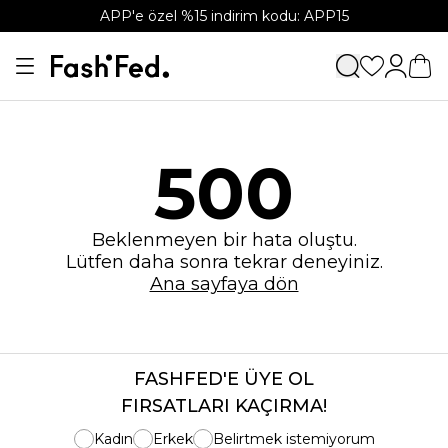
APP'e özel %15 indirim kodu: APP15
500
Beklenmeyen bir hata oluştu.
Lütfen daha sonra tekrar deneyiniz.
Ana sayfaya dön
FASHFED'E ÜYE OL
FIRSATLARI KAÇIRMA!
Kadın
Erkek
Belirtmek istemiyorum