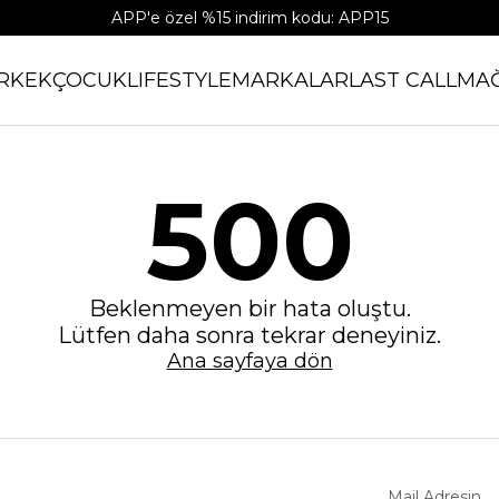
APP'e özel %15 indirim kodu: APP15
RKEK
ÇOCUK
LIFESTYLE
MARKALAR
LAST CALL
MA
500
Beklenmeyen bir hata oluştu.
Lütfen daha sonra tekrar deneyiniz.
Ana sayfaya dön
Mail Adresin