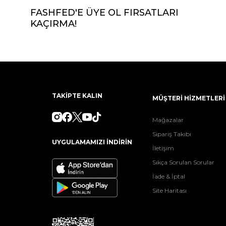
FASHFED'E ÜYE OL FIRSATLARI
KAÇIRMA!
TAKİPTE KALIN
MÜŞTERİ HİZMETLERİ
Mağazalar
Sipariş Takibi
UYGULAMAMIZI İNDİRİN
İletişim
Sıkça Sorulan Sorular
İade & İptal
Site Haritası