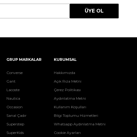
ÜYE OL
GRUP MARKALAR
KURUMSAL
Converse
Hakkımızda
Gant
Açık Rıza Metni
Lacoste
Çerez Politikası
Nautica
Aydınlatma Metni
Occasion
Kullanım Koşulları
Sanal Çadır
Bilgi Toplumu Hizmetleri
Superstep
Whatsapp Aydınlatma Metni
SuperKids
Cookie Ayarları