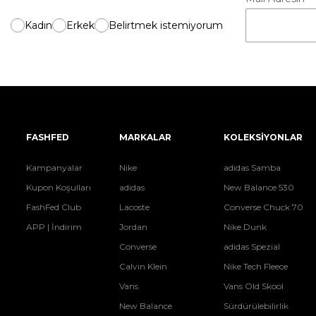
Kadın
Erkek
Belirtmek istemiyorum
FASHFED
MARKALAR
KOLEKSİYONLAR
Kampanyalar
Nike
adidas Samba
Kupon Koşulları
adidas
New Balance 530
FashFed Club
Lacoste
Converse Chuck 70
APP | İndirim
Jordan
Nike Dunk
Converse
adidas Spezial
Calvin Klein
Nike Tech Fleece
Vans
Vans Old Skool
New Balance
Sürdürülebilirlik