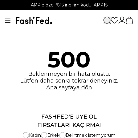
APP'e özel %15 indirim kodu: APP15
500
Beklenmeyen bir hata oluştu.
Lütfen daha sonra tekrar deneyiniz.
Ana sayfaya dön
FASHFED'E ÜYE OL
FIRSATLARI KAÇIRMA!
Kadın
Erkek
Belirtmek istemiyorum