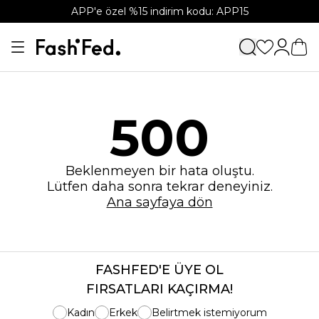
APP'e özel %15 indirim kodu: APP15
500
Beklenmeyen bir hata oluştu.
Lütfen daha sonra tekrar deneyiniz.
Ana sayfaya dön
FASHFED'E ÜYE OL
FIRSATLARI KAÇIRMA!
Kadın
Erkek
Belirtmek istemiyorum