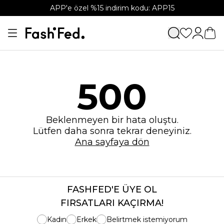
APP'e özel %15 indirim kodu: APP15
500
Beklenmeyen bir hata oluştu.
Lütfen daha sonra tekrar deneyiniz.
Ana sayfaya dön
FASHFED'E ÜYE OL
FIRSATLARI KAÇIRMA!
Kadın
Erkek
Belirtmek istemiyorum